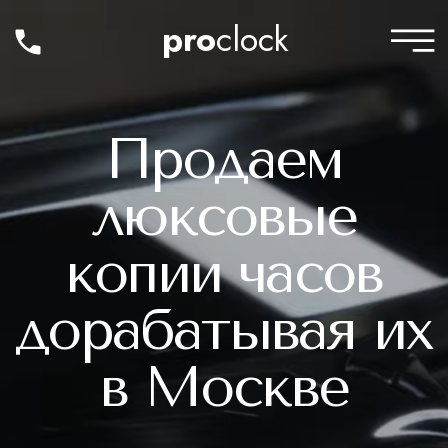
pro
clock
Продаем
люксовые
копии часов
дорабатывая их
в Москве
КУПИТЬ ЧАСЫ
в каталоге более 2000 моделей