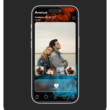
Анкеты пар
без фэйка и спама
Мы сделали все возможное, чтобы
исключить фейков, назойливых
одиночек и шаблонные сообщения