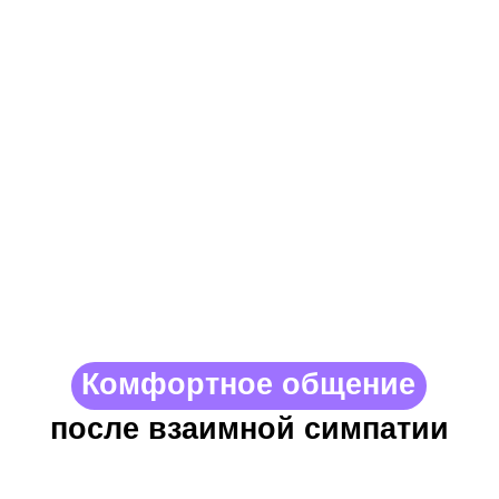
Количество свайпов ограничено:
мы призываем к осознанному
выражению симпатии
Верификация и репутация
аккаунта помогают в
антифейковой борьбе
48 часов для знакомства и обмена
контактами. По истечении этого