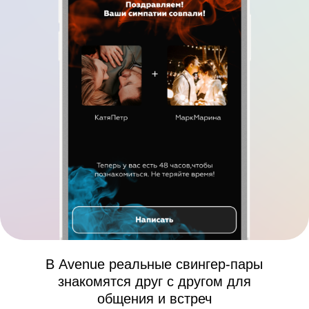
В Avenue реальные свингер-пары
знакомятся друг с другом для
общения и встреч
Найти пару
Один свайп
до встречи в реале