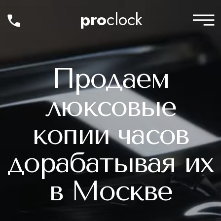
pro
clock
Продаем
люксовые
копии часов
дорабатывая их
в Москве
КУПИТЬ ЧАСЫ
в каталоге более 2000 моделей