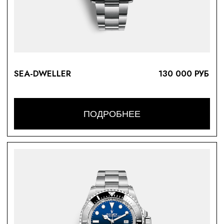
SUBMARINER/ SEA-D
Создаем лучшие
в мире копии
премиальных часов